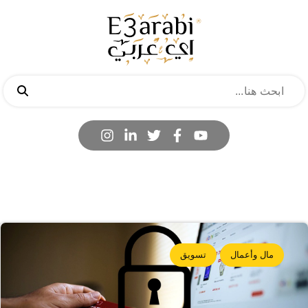
مال وأعمال
تسويق