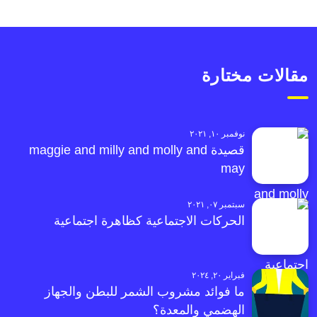
مقالات مختارة
نوفمبر ١٠, ٢٠٢١
قصيدة maggie and milly and molly and
may
سبتمبر ٠٧, ٢٠٢١
الحركات الاجتماعية كظاهرة اجتماعية
فبراير ٢٠, ٢٠٢٤
ما فوائد مشروب الشمر للبطن والجهاز
الهضمي والمعدة؟