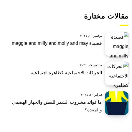
مقالات مختارة
نوفمبر ١٠, ٢٠٢١
قصيدة maggie and milly and molly and may
سبتمبر ٠٧, ٢٠٢١
الحركات الاجتماعية كظاهرة اجتماعية
فبراير ٢٠, ٢٠٢٤
ما فوائد مشروب الشمر للبطن والجهاز الهضمي
والمعدة؟