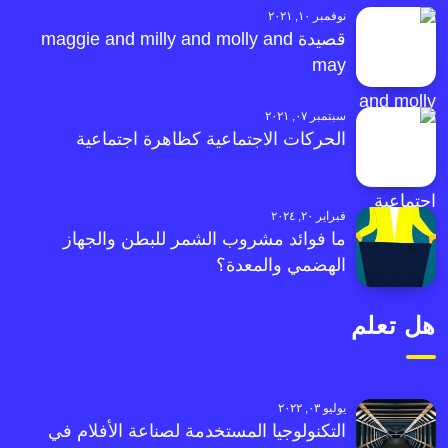
نوفمبر ١٠, ٢٠٢١
قصيدة maggie and milly and molly and
may
سبتمبر ٠٧, ٢٠٢١
الحركات الاجتماعية كظاهرة اجتماعية
فبراير ٢٠, ٢٠٢٤
ما فوائد مشروب الشمر للبطن والجهاز
الهضمي والمعدة؟
هل تعلم
يوليو ٠٣, ٢٠٢٢
التكنولوجيا المستخدمة لصناعة الأفلام في