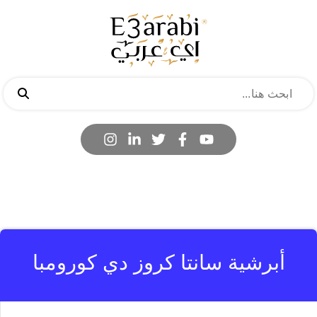
أبرشية سانتا كروز دي كورومبا