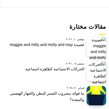
مقالات مختارة
نوفمبر ١٠, ٢٠٢١
قصيدة maggie and milly and molly and may
سبتمبر ٠٧, ٢٠٢١
الحركات الاجتماعية كظاهرة اجتماعية
فبراير ٢٠, ٢٠٢٤
ما فوائد مشروب الشمر للبطن والجهاز الهضمي
والمعدة؟