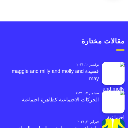
مقالات مختارة
نوفمبر ١٠, ٢٠٢١
قصيدة maggie and milly and molly and
may
سبتمبر ٠٧, ٢٠٢١
الحركات الاجتماعية كظاهرة اجتماعية
فبراير ٢٠, ٢٠٢٤