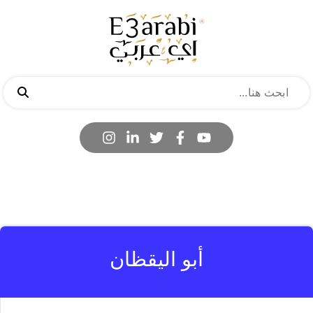
أبو اليقظان