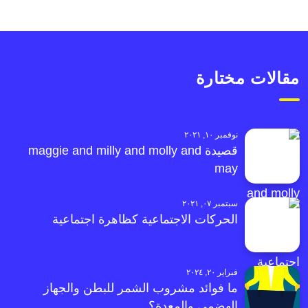
مقالات مختارة
نوفمبر ١٠, ٢٠٢١
قصيدة maggie and milly and molly and
may
سبتمبر ٠٧, ٢٠٢١
الحركات الاجتماعية كظاهرة اجتماعية
فبراير ٢٠, ٢٠٢٤
ما فوائد مشروب الشمر للبطن والجهاز
الهضمي والمعدة؟