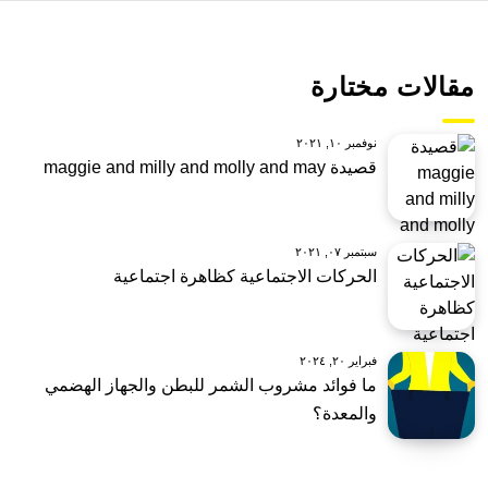
مقالات مختارة
نوفمبر ١٠, ٢٠٢١
قصيدة maggie and milly and molly and may
سبتمبر ٠٧, ٢٠٢١
الحركات الاجتماعية كظاهرة اجتماعية
فبراير ٢٠, ٢٠٢٤
ما فوائد مشروب الشمر للبطن والجهاز الهضمي
والمعدة؟