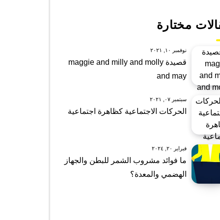
الات مختارة
نوفمبر ١٠, ٢٠٢١
قصيدة maggie and milly and molly
and may
سبتمبر ٠٧, ٢٠٢١
الحركات الاجتماعية كظاهرة اجتماعية
فبراير ٢٠, ٢٠٢٤
ما فوائد مشروب الشمر للبطن والجهاز
الهضمي والمعدة؟