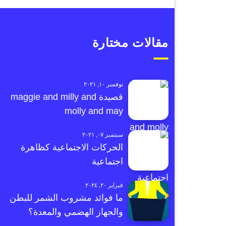
مقالات مختارة
نوفمبر ١٠, ٢٠٢١
قصيدة maggie and milly and
molly and may
سبتمبر ٠٧, ٢٠٢١
الحركات الاجتماعية كظاهرة
اجتماعية
فبراير ٢٠, ٢٠٢٤
ما فوائد مشروب الشمر للبطن
والجهاز الهضمي والمعدة؟