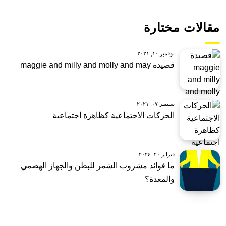
مقالات مختارة
نوفمبر ١٠, ٢٠٢١
قصيدة maggie and milly and molly and may
سبتمبر ٠٧, ٢٠٢١
الحركات الاجتماعية كظاهرة اجتماعية
فبراير ٢٠, ٢٠٢٤
ما فوائد مشروب الشمر للبطن والجهاز الهضمي
والمعدة؟