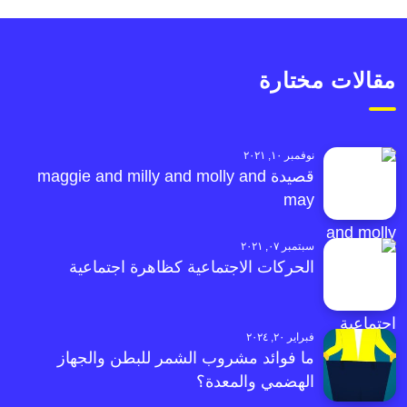
مقالات مختارة
نوفمبر ١٠, ٢٠٢١
قصيدة maggie and milly and molly and
may
سبتمبر ٠٧, ٢٠٢١
الحركات الاجتماعية كظاهرة اجتماعية
فبراير ٢٠, ٢٠٢٤
ما فوائد مشروب الشمر للبطن والجهاز
الهضمي والمعدة؟