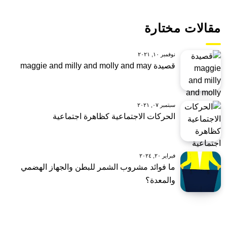
مقالات مختارة
نوفمبر ١٠, ٢٠٢١
قصيدة maggie and milly and molly and may
سبتمبر ٠٧, ٢٠٢١
الحركات الاجتماعية كظاهرة اجتماعية
فبراير ٢٠, ٢٠٢٤
ما فوائد مشروب الشمر للبطن والجهاز الهضمي
والمعدة؟