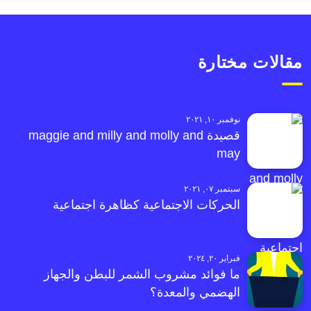
مقالات مختارة
نوفمبر ١٠, ٢٠٢١
قصيدة maggie and milly and molly and
may
سبتمبر ٠٧, ٢٠٢١
الحركات الاجتماعية كظاهرة اجتماعية
فبراير ٢٠, ٢٠٢٤
ما فوائد مشروب الشمر للبطن والجهاز
الهضمي والمعدة؟