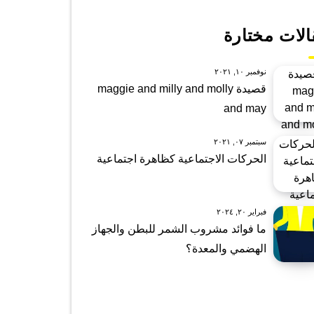
الات مختارة
نوفمبر ١٠, ٢٠٢١
قصيدة maggie and milly and molly
and may
سبتمبر ٠٧, ٢٠٢١
الحركات الاجتماعية كظاهرة اجتماعية
فبراير ٢٠, ٢٠٢٤
ما فوائد مشروب الشمر للبطن والجهاز
الهضمي والمعدة؟