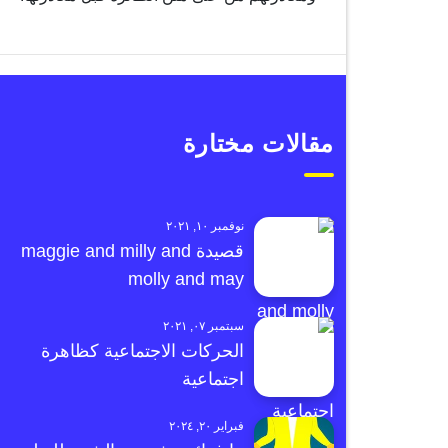
مقالات مختارة
نوفمبر ١٠, ٢٠٢١
قصيدة maggie and milly and
molly and may
سبتمبر ٠٧, ٢٠٢١
الحركات الاجتماعية كظاهرة
اجتماعية
فبراير ٢٠, ٢٠٢٤