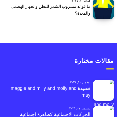
فبراير ٢٠, ٢٠٢٤
ما فوائد مشروب الشمر للبطن والجهاز الهضمي
والمعدة؟
مقالات مختارة
نوفمبر ١٠, ٢٠٢١
قصيدة maggie and milly and molly and
may
سبتمبر ٠٧, ٢٠٢١
الحركات الاجتماعية كظاهرة اجتماعية