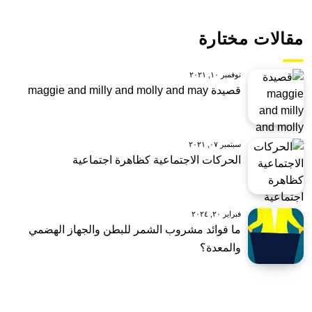
مقالات مختارة
نوفمبر ١٠, ٢٠٢١
قصيدة maggie and milly and molly and may
سبتمبر ٠٧, ٢٠٢١
الحركات الاجتماعية كظاهرة اجتماعية
فبراير ٢٠, ٢٠٢٤
ما فوائد مشروب الشمر للبطن والجهاز الهضمي
والمعدة؟