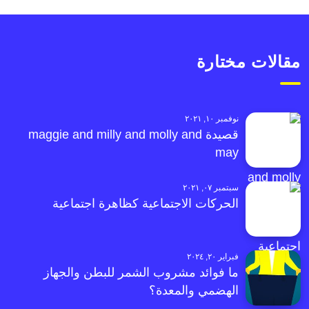
مقالات مختارة
نوفمبر ١٠, ٢٠٢١
قصيدة maggie and milly and molly and
may
سبتمبر ٠٧, ٢٠٢١
الحركات الاجتماعية كظاهرة اجتماعية
فبراير ٢٠, ٢٠٢٤
ما فوائد مشروب الشمر للبطن والجهاز
الهضمي والمعدة؟