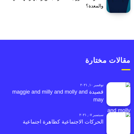
والمعدة؟
مقالات مختارة
نوفمبر ١٠, ٢٠٢١
قصيدة maggie and milly and molly and
may
سبتمبر ٠٧, ٢٠٢١
الحركات الاجتماعية كظاهرة اجتماعية