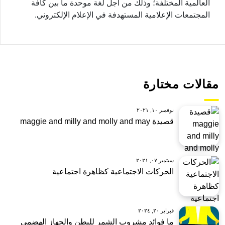
العالمية المختلفة؛ وذلك من أجل لغة موحدة ما بين كافة
المجتمعات الإعلامية المستهدفة في الإعلام الإلكتروني.
مقالات مختارة
نوفمبر ١٠, ٢٠٢١
قصيدة maggie and milly and molly and may
سبتمبر ٠٧, ٢٠٢١
الحركات الاجتماعية كظاهرة اجتماعية
فبراير ٢٠, ٢٠٢٤
ما فوائد مشروب الشمر للبطن والجهاز الهضمي