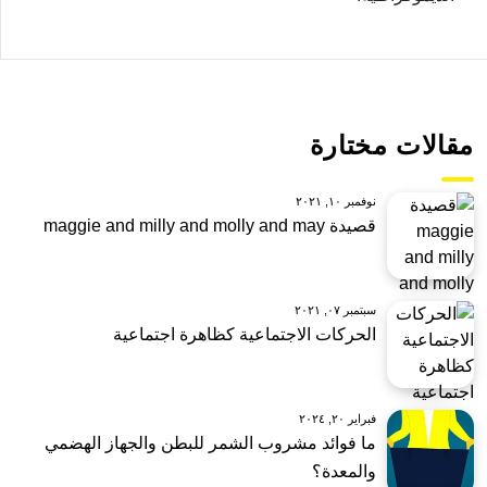
مقالات مختارة
نوفمبر ١٠, ٢٠٢١
قصيدة maggie and milly and molly and may
سبتمبر ٠٧, ٢٠٢١
الحركات الاجتماعية كظاهرة اجتماعية
فبراير ٢٠, ٢٠٢٤
ما فوائد مشروب الشمر للبطن والجهاز الهضمي
والمعدة؟