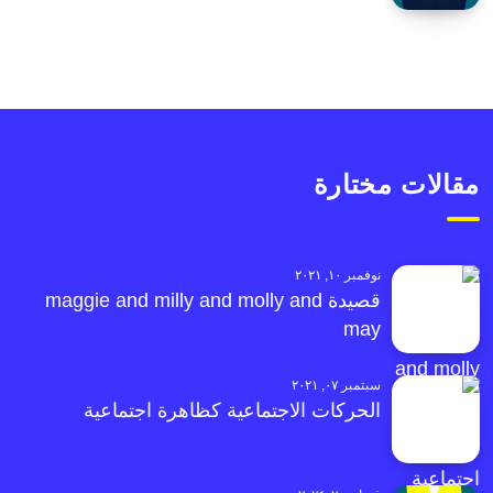
مقالات مختارة
نوفمبر ١٠, ٢٠٢١
قصيدة maggie and milly and molly and
may
سبتمبر ٠٧, ٢٠٢١
الحركات الاجتماعية كظاهرة اجتماعية