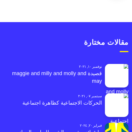
مقالات مختارة
نوفمبر ١٠, ٢٠٢١
قصيدة maggie and milly and molly and
may
سبتمبر ٠٧, ٢٠٢١
الحركات الاجتماعية كظاهرة اجتماعية
فبراير ٢٠, ٢٠٢٤