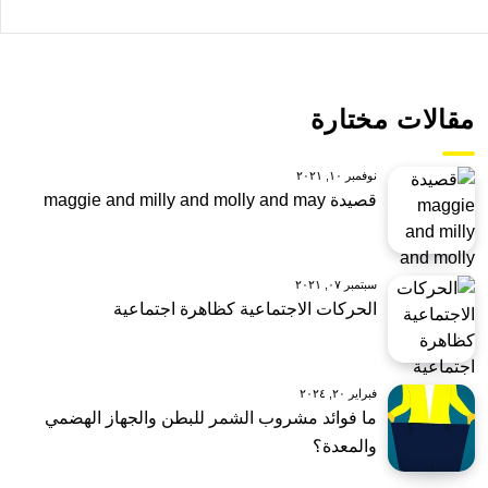
مقالات مختارة
نوفمبر ١٠, ٢٠٢١
قصيدة maggie and milly and molly and may
سبتمبر ٠٧, ٢٠٢١
الحركات الاجتماعية كظاهرة اجتماعية
فبراير ٢٠, ٢٠٢٤
ما فوائد مشروب الشمر للبطن والجهاز الهضمي
والمعدة؟