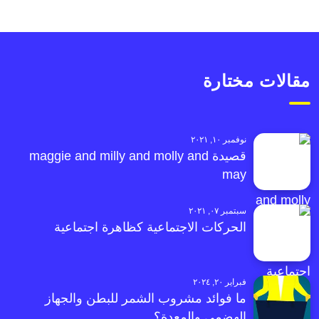
مقالات مختارة
نوفمبر ١٠, ٢٠٢١
قصيدة maggie and milly and molly and
may
سبتمبر ٠٧, ٢٠٢١
الحركات الاجتماعية كظاهرة اجتماعية
فبراير ٢٠, ٢٠٢٤
ما فوائد مشروب الشمر للبطن والجهاز
الهضمي والمعدة؟