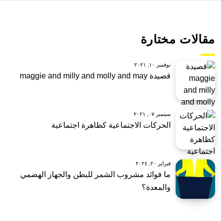
مقالات مختارة
نوفمبر ١٠, ٢٠٢١
قصيدة maggie and milly and molly and may
سبتمبر ٠٧, ٢٠٢١
الحركات الاجتماعية كظاهرة اجتماعية
فبراير ٢٠, ٢٠٢٤
ما فوائد مشروب الشمر للبطن والجهاز الهضمي
والمعدة؟