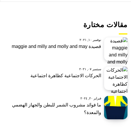
مقالات مختارة
نوفمبر ١٠, ٢٠٢١
قصيدة maggie and milly and molly and may
سبتمبر ٠٧, ٢٠٢١
الحركات الاجتماعية كظاهرة اجتماعية
فبراير ٢٠, ٢٠٢٤
ما فوائد مشروب الشمر للبطن والجهاز الهضمي
والمعدة؟