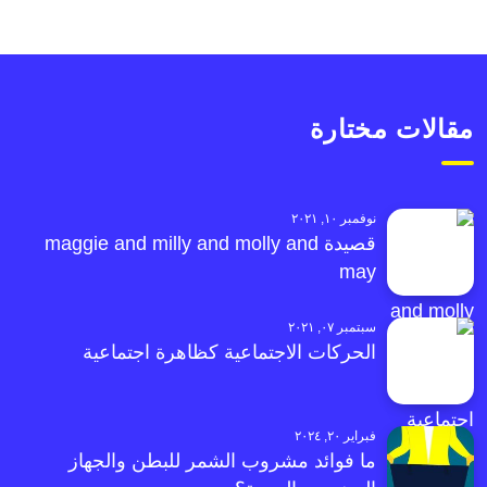
مقالات مختارة
نوفمبر ١٠, ٢٠٢١
قصيدة maggie and milly and molly and
may
سبتمبر ٠٧, ٢٠٢١
الحركات الاجتماعية كظاهرة اجتماعية
فبراير ٢٠, ٢٠٢٤
ما فوائد مشروب الشمر للبطن والجهاز