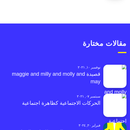
مقالات مختارة
نوفمبر ١٠, ٢٠٢١
قصيدة maggie and milly and molly and
may
سبتمبر ٠٧, ٢٠٢١
الحركات الاجتماعية كظاهرة اجتماعية
فبراير ٢٠, ٢٠٢٤