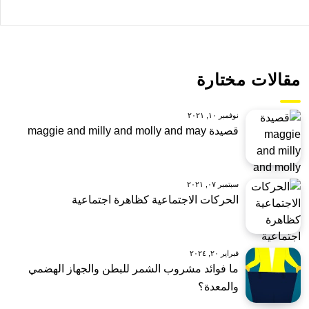
مقالات مختارة
نوفمبر ١٠, ٢٠٢١
قصيدة maggie and milly and molly and may
سبتمبر ٠٧, ٢٠٢١
الحركات الاجتماعية كظاهرة اجتماعية
فبراير ٢٠, ٢٠٢٤
ما فوائد مشروب الشمر للبطن والجهاز الهضمي
والمعدة؟