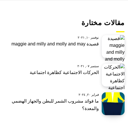
مقالات مختارة
نوفمبر ١٠, ٢٠٢١
قصيدة maggie and milly and molly and may
سبتمبر ٠٧, ٢٠٢١
الحركات الاجتماعية كظاهرة اجتماعية
فبراير ٢٠, ٢٠٢٤
ما فوائد مشروب الشمر للبطن والجهاز الهضمي
والمعدة؟