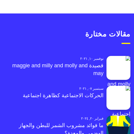
مقالات مختارة
نوفمبر ١٠, ٢٠٢١
قصيدة maggie and milly and molly and
may
سبتمبر ٠٧, ٢٠٢١
الحركات الاجتماعية كظاهرة اجتماعية
فبراير ٢٠, ٢٠٢٤
ما فوائد مشروب الشمر للبطن والجهاز
الهضمي والمعدة؟