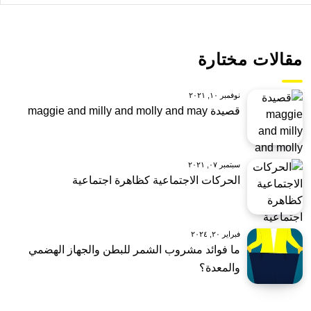
مقالات مختارة
نوفمبر ١٠, ٢٠٢١
قصيدة maggie and milly and molly and may
سبتمبر ٠٧, ٢٠٢١
الحركات الاجتماعية كظاهرة اجتماعية
فبراير ٢٠, ٢٠٢٤
ما فوائد مشروب الشمر للبطن والجهاز الهضمي
والمعدة؟