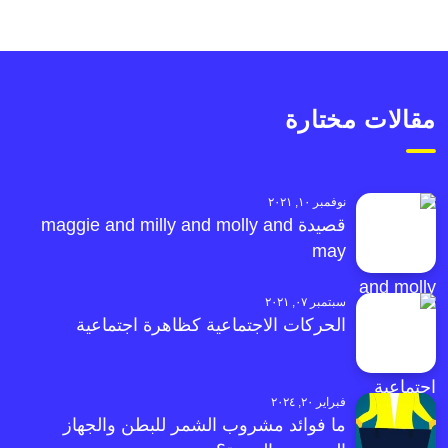
مقالات مختارة
نوفمبر ١٠, ٢٠٢١
قصيدة maggie and milly and molly and
may
سبتمبر ٠٧, ٢٠٢١
الحركات الاجتماعية كظاهرة اجتماعية
فبراير ٢٠, ٢٠٢٤
ما فوائد مشروب الشمر للبطن والجهاز