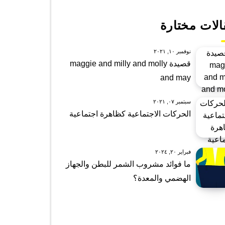
الات مختارة
نوفمبر ١٠, ٢٠٢١
قصيدة maggie and milly and molly
and may
سبتمبر ٠٧, ٢٠٢١
الحركات الاجتماعية كظاهرة اجتماعية
فبراير ٢٠, ٢٠٢٤
ما فوائد مشروب الشمر للبطن والجهاز
الهضمي والمعدة؟