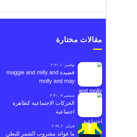
مقالات مختارة
نوفمبر ١٠, ٢٠٢١
قصيدة maggie and milly and
molly and may
سبتمبر ٠٧, ٢٠٢١
الحركات الاجتماعية كظاهرة
اجتماعية
فبراير ٢٠, ٢٠٢٤
ما فوائد مشروب الشمر للبطن