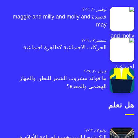
نوفمبر ١٠, ٢٠٢١
قصيدة maggie and milly and molly and
may
سبتمبر ٠٧, ٢٠٢١
الحركات الاجتماعية كظاهرة اجتماعية
فبراير ٢٠, ٢٠٢٤
ما فوائد مشروب الشمر للبطن والجهاز
الهضمي والمعدة؟
هل تعلم
يوليو ٠٣, ٢٠٢٢
التكنولوجيا المستخدمة لصناعة الأفلام في