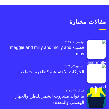
مقالات مختارة
نوفمبر ١٠, ٢٠٢١
قصيدة maggie and milly and molly and
may
سبتمبر ٠٧, ٢٠٢١
الحركات الاجتماعية كظاهرة اجتماعية
فبراير ٢٠, ٢٠٢٤
ما فوائد مشروب الشمر للبطن والجهاز
الهضمي والمعدة؟