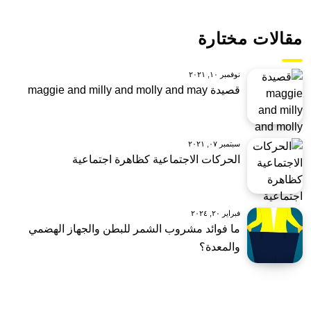
مقالات مختارة
نوفمبر ١٠, ٢٠٢١
قصيدة maggie and milly and molly and may
سبتمبر ٠٧, ٢٠٢١
الحركات الاجتماعية كظاهرة اجتماعية
فبراير ٢٠, ٢٠٢٤
ما فوائد مشروب الشمر للبطن والجهاز الهضمي
والمعدة؟