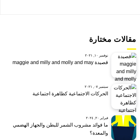
مقالات مختارة
نوفمبر ١٠, ٢٠٢١
قصيدة maggie and milly and molly and may
سبتمبر ٠٧, ٢٠٢١
الحركات الاجتماعية كظاهرة اجتماعية
فبراير ٢٠, ٢٠٢٤
ما فوائد مشروب الشمر للبطن والجهاز الهضمي
والمعدة؟