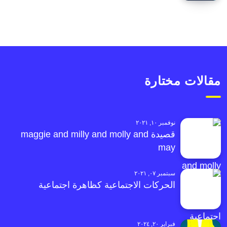
مقالات مختارة
نوفمبر ١٠, ٢٠٢١
قصيدة maggie and milly and molly and
may
سبتمبر ٠٧, ٢٠٢١
الحركات الاجتماعية كظاهرة اجتماعية
فبراير ٢٠, ٢٠٢٤