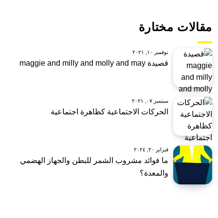
مقالات مختارة
نوفمبر ١٠, ٢٠٢١
قصيدة maggie and milly and molly and may
سبتمبر ٠٧, ٢٠٢١
الحركات الاجتماعية كظاهرة اجتماعية
فبراير ٢٠, ٢٠٢٤
ما فوائد مشروب الشمر للبطن والجهاز الهضمي
والمعدة؟