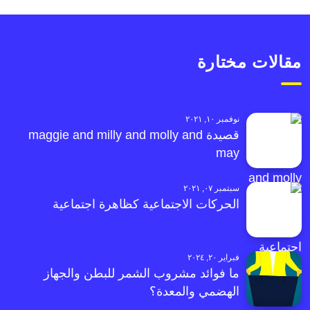
مقالات مختارة
نوفمبر ١٠, ٢٠٢١
قصيدة maggie and milly and molly and
may
سبتمبر ٠٧, ٢٠٢١
الحركات الاجتماعية كظاهرة اجتماعية
فبراير ٢٠, ٢٠٢٤
ما فوائد مشروب الشمر للبطن والجهاز
الهضمي والمعدة؟