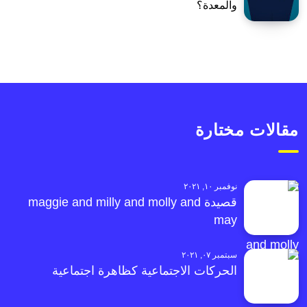
والمعدة؟
مقالات مختارة
نوفمبر ١٠, ٢٠٢١
قصيدة maggie and milly and molly and
may
سبتمبر ٠٧, ٢٠٢١
الحركات الاجتماعية كظاهرة اجتماعية