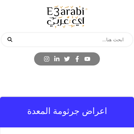
اعراض جرثومة المعدة