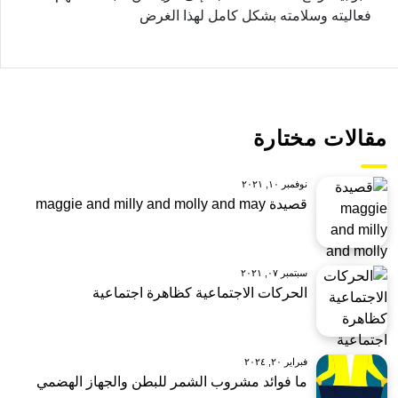
فعاليته وسلامته بشكل كامل لهذا الغرض
مقالات مختارة
نوفمبر ١٠, ٢٠٢١
قصيدة maggie and milly and molly and may
سبتمبر ٠٧, ٢٠٢١
الحركات الاجتماعية كظاهرة اجتماعية
فبراير ٢٠, ٢٠٢٤
ما فوائد مشروب الشمر للبطن والجهاز الهضمي