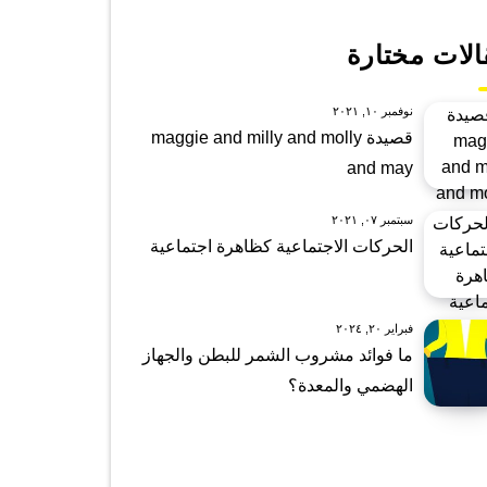
الات مختارة
نوفمبر ١٠, ٢٠٢١
قصيدة maggie and milly and molly
and may
سبتمبر ٠٧, ٢٠٢١
الحركات الاجتماعية كظاهرة اجتماعية
فبراير ٢٠, ٢٠٢٤
ما فوائد مشروب الشمر للبطن والجهاز
الهضمي والمعدة؟