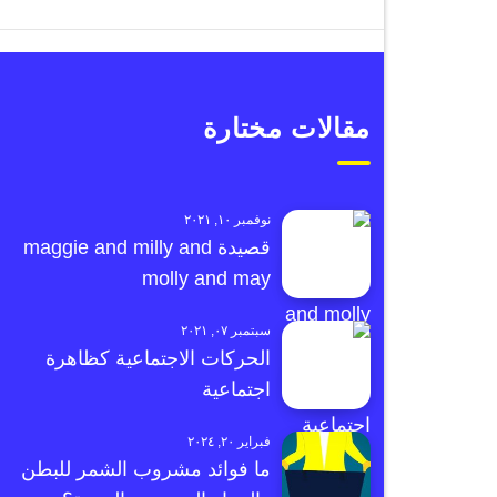
مقالات مختارة
نوفمبر ١٠, ٢٠٢١
قصيدة maggie and milly and
molly and may
سبتمبر ٠٧, ٢٠٢١
الحركات الاجتماعية كظاهرة
اجتماعية
فبراير ٢٠, ٢٠٢٤
ما فوائد مشروب الشمر للبطن