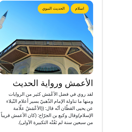
اسلام
الحديث النبوي
الأعمش ورواية الحديث
لقد روي في فضل الأعْمَش كثير من الروايات
ومنها ما تناولة الإمام الذّهبيّ بسير أعلام النّبلاء
عن يحيى القطّان أنّه قال: ((الأعْمَشُ علّامة
الإسلام)وقال وكيع بن الجرّاح: (كان الأعمش قريباً
من سبعين سنة لم تَفُتْه التكبيرة الآولى).