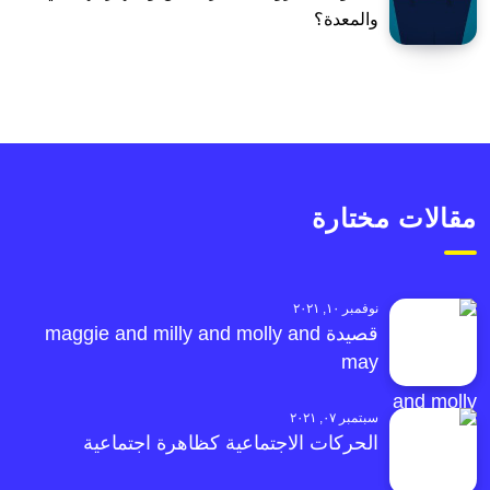
والمعدة؟
مقالات مختارة
نوفمبر ١٠, ٢٠٢١
قصيدة maggie and milly and molly and
may
سبتمبر ٠٧, ٢٠٢١
الحركات الاجتماعية كظاهرة اجتماعية