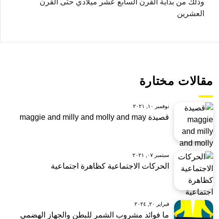
وذلك من بداية القرن السابع عشر ميلادي حتى القرن
العشرين
مقالات مختارة
نوفمبر ١٠, ٢٠٢١
قصيدة maggie and milly and molly and may
سبتمبر ٠٧, ٢٠٢١
الحركات الاجتماعية كظاهرة اجتماعية
فبراير ٢٠, ٢٠٢٤
ما فوائد مشروب الشمر للبطن والجهاز الهضمي