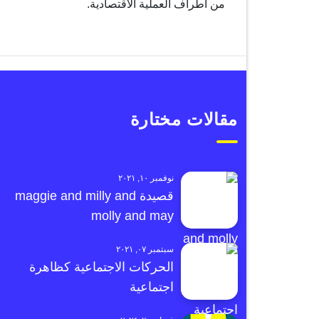
من أطراف العملية الاقتصادية.
مقالات مختارة
نوفمبر ١٠, ٢٠٢١
قصيدة maggie and milly and
molly and may
سبتمبر ٠٧, ٢٠٢١
الحركات الاجتماعية كظاهرة
اجتماعية