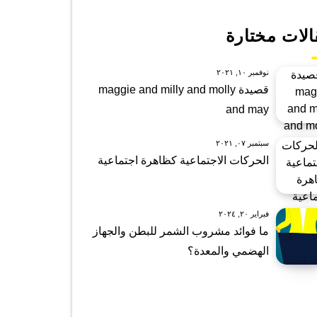
الات مختارة
نوفمبر ١٠, ٢٠٢١
قصيدة maggie and milly and molly
and may
سبتمبر ٠٧, ٢٠٢١
الحركات الاجتماعية كظاهرة اجتماعية
فبراير ٢٠, ٢٠٢٤
ما فوائد مشروب الشمر للبطن والجهاز
الهضمي والمعدة؟