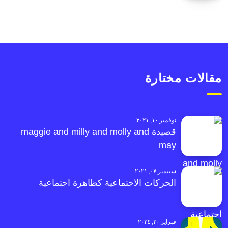
مقالات مختارة
نوفمبر ١٠, ٢٠٢١
قصيدة maggie and milly and molly and
may
سبتمبر ٠٧, ٢٠٢١
الحركات الاجتماعية كظاهرة اجتماعية
فبراير ٢٠, ٢٠٢٤