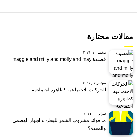
مقالات مختارة
نوفمبر ١٠, ٢٠٢١
قصيدة maggie and milly and molly and may
سبتمبر ٠٧, ٢٠٢١
الحركات الاجتماعية كظاهرة اجتماعية
فبراير ٢٠, ٢٠٢٤
ما فوائد مشروب الشمر للبطن والجهاز الهضمي
والمعدة؟