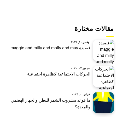
مقالات مختارة
نوفمبر ١٠, ٢٠٢١
قصيدة maggie and milly and molly and may
سبتمبر ٠٧, ٢٠٢١
الحركات الاجتماعية كظاهرة اجتماعية
فبراير ٢٠, ٢٠٢٤
ما فوائد مشروب الشمر للبطن والجهاز الهضمي
والمعدة؟