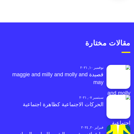
مقالات مختارة
نوفمبر ١٠, ٢٠٢١
قصيدة maggie and milly and molly and
may
سبتمبر ٠٧, ٢٠٢١
الحركات الاجتماعية كظاهرة اجتماعية
فبراير ٢٠, ٢٠٢٤