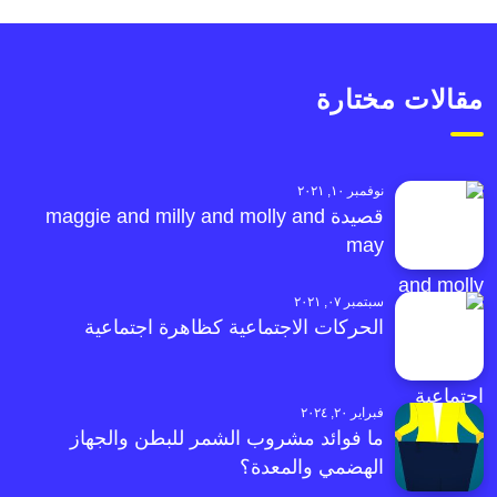
مقالات مختارة
نوفمبر ١٠, ٢٠٢١
قصيدة maggie and milly and molly and
may
سبتمبر ٠٧, ٢٠٢١
الحركات الاجتماعية كظاهرة اجتماعية
فبراير ٢٠, ٢٠٢٤
ما فوائد مشروب الشمر للبطن والجهاز
الهضمي والمعدة؟