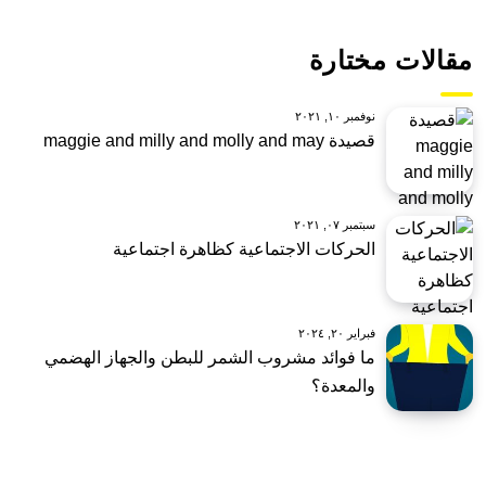
مقالات مختارة
نوفمبر ١٠, ٢٠٢١
قصيدة maggie and milly and molly and may
سبتمبر ٠٧, ٢٠٢١
الحركات الاجتماعية كظاهرة اجتماعية
فبراير ٢٠, ٢٠٢٤
ما فوائد مشروب الشمر للبطن والجهاز الهضمي
والمعدة؟