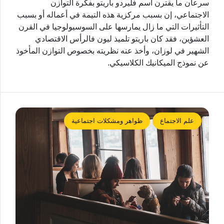
سرعان ما يقترن اسم فليردو باريتو بفكرة التوازن
الاجتماعي، إن بسبب مركزية هذه التيمة في أعماله أو بسبب
التأثيرات التي ما زال يمارسها على السوسيولوجيا في القرن
العشؤين، فقد كان باريتو تلميذ ليون فالرأس الاقتصادي
الشهير في لوزان، وأخذ عنه نظريته بخصوص التوازن المأخوذ
عن نموذج الميكانيك الكلاسيكي.
علم الاجتماع
ظواهر ومشكلات اجتماعية