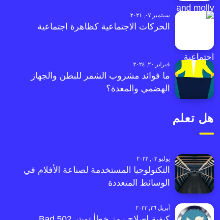
سبتمبر ٠٧, ٢٠٢١
الحركات الاجتماعية كظاهرة اجتماعية
فبراير ٢٠, ٢٠٢٤
ما فوائد مشروب الشمر للبطن والجهاز
الهضمي والمعدة؟
هل تعلم
يوليو ٠٣, ٢٠٢٢
التكنولوجيا المستخدمة لصناعة الأفلام في
الوسائط المتعددة
أبريل ٢٦, ٢٠٢٣
كيفية إصلاح رمز خطأ تويتر 502 Bad