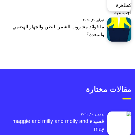
فبراير ٢٠, ٢٠٢٤
ما فوائد مشروب الشمر للبطن والجهاز الهضمي
والمعدة؟
مقالات مختارة
نوفمبر ١٠, ٢٠٢١
قصيدة maggie and milly and molly and
may