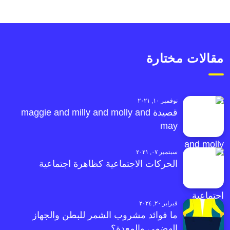
مقالات مختارة
نوفمبر ١٠, ٢٠٢١
قصيدة maggie and milly and molly and
may
سبتمبر ٠٧, ٢٠٢١
الحركات الاجتماعية كظاهرة اجتماعية
فبراير ٢٠, ٢٠٢٤
ما فوائد مشروب الشمر للبطن والجهاز
الهضمي والمعدة؟