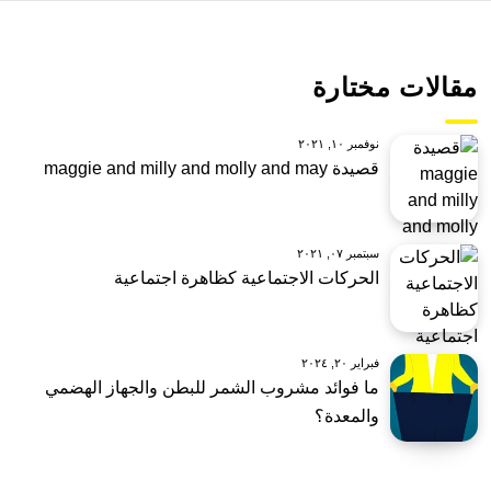
مقالات مختارة
نوفمبر ١٠, ٢٠٢١
قصيدة maggie and milly and molly and may
سبتمبر ٠٧, ٢٠٢١
الحركات الاجتماعية كظاهرة اجتماعية
فبراير ٢٠, ٢٠٢٤
ما فوائد مشروب الشمر للبطن والجهاز الهضمي
والمعدة؟