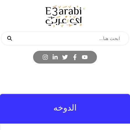
الدوخه