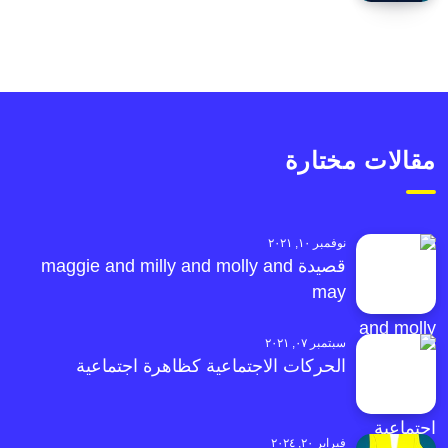
مقالات مختارة
نوفمبر ١٠, ٢٠٢١
قصيدة maggie and milly and molly and
may
سبتمبر ٠٧, ٢٠٢١
الحركات الاجتماعية كظاهرة اجتماعية
فبراير ٢٠, ٢٠٢٤