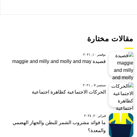
مقالات مختارة
نوفمبر ١٠, ٢٠٢١
قصيدة maggie and milly and molly and may
سبتمبر ٠٧, ٢٠٢١
الحركات الاجتماعية كظاهرة اجتماعية
فبراير ٢٠, ٢٠٢٤
ما فوائد مشروب الشمر للبطن والجهاز الهضمي
والمعدة؟