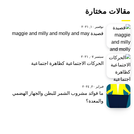
مقالات مختارة
نوفمبر ١٠, ٢٠٢١
قصيدة maggie and milly and molly and may
سبتمبر ٠٧, ٢٠٢١
الحركات الاجتماعية كظاهرة اجتماعية
فبراير ٢٠, ٢٠٢٤
ما فوائد مشروب الشمر للبطن والجهاز الهضمي
والمعدة؟