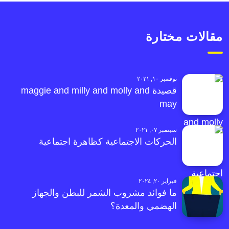
مقالات مختارة
نوفمبر ١٠, ٢٠٢١
قصيدة maggie and milly and molly and
may
سبتمبر ٠٧, ٢٠٢١
الحركات الاجتماعية كظاهرة اجتماعية
فبراير ٢٠, ٢٠٢٤
ما فوائد مشروب الشمر للبطن والجهاز
الهضمي والمعدة؟