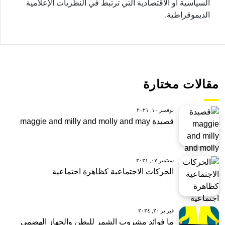
السياسية أو الاقتصادية التي ترتبط في النظريات الإعلامية
الديموقراطية.
مقالات مختارة
نوفمبر ١٠, ٢٠٢١
قصيدة maggie and milly and molly and may
سبتمبر ٠٧, ٢٠٢١
الحركات الاجتماعية كظاهرة اجتماعية
فبراير ٢٠, ٢٠٢٤
ما فوائد مشروب الشمر للبطن والجهاز الهضمي