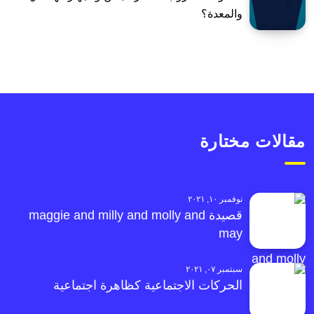
والمعدة؟
مقالات مختارة
نوفمبر ١٠, ٢٠٢١
قصيدة maggie and milly and molly and
may
سبتمبر ٠٧, ٢٠٢١
الحركات الاجتماعية كظاهرة اجتماعية