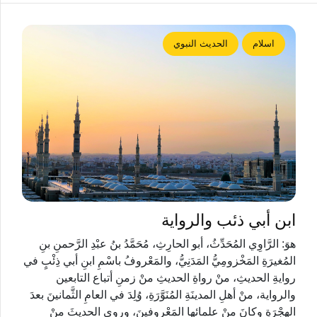
اسلام
الحديث النبوي
ابن أبي ذئب والرواية
هوَ: الرَّاوِي المُحَدِّثُ، أبو الحارِثِ، مُحَمَّدُ بنُ عبْدِ الرَّحمنِ بنِ
المُغيرَةِ المَخْزومِيُّ المَدَنِيُّ، والمَعْروفُ باسْمِ ابنِ أبي ذِئْبٍ في
روايةِ الحديثِ، منْ رواةِ الحديثِ منْ زمنِ أتباع التابعين
والرواية، منْ أهلِ المدينَةِ المُنَوَّرَةِ، وُلِدَ في العامِ الثَّمانينَ بعدَ
الهِجْرَةِ وكانَ منْ علمائها المَعْروفينَ، وروى الحديثَ منْ