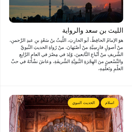
الليث بن سعد والرواية
هوَ الإمامُ الحافِظُ، أبو الحارِثِ، اللَّيثُ بنُ سَعْدٍ بنِ عبدِ الرَّحمنِ،
منْ أصولٍ فارِسِيَّةِ منْ أصْبَهانَ، منْ رُواةِ الحديثِ النَّبويِّ
الشَّريفِ منْ أتْباعِ التَّابعينَ، وُلِدَ في مِصْرَ في العامِ الرَّابِعِ
والتِّسْعينَ منَ الهِجْرَةِ النَّبويَّةِ الشَّريفَةِ، وعاشَ نشْأَتَهُ في حبِّ
العلْمِ وتَعلُّمِهِ،
اسلام
الحديث النبوي