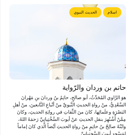
اسلام
الحديث النبوي
حاتم بن وردان والرّواية
هوَ الرَّاوي المُحَدِّثُ، أبو صالحٍ، حاتِمُ بنُ وردانَ بنِ مَهْرانَ
السَّعْدِيُّ، منْ رواةِ الحديثِ النَّبويِّ منْ أتْباعِ التَّابعينَ، منْ أهلِ
البَصْرَةِ وعلَمائِها، كانَ منَ الثِّقاتِ في روايَةِ الحديثِ، وكانَ
مِمَّنْ أُشْتُهِرَ بنقلِ الحديثِ عنْ أيوبَ السَّخْتِيانِيِّ رَحمَهُ اللهُ،
وابْنُهُ صالِحُ بنُ حاتِمٍ منْ رواةِ الحديثِ أيْضاً الَّذي كانَ إماماً
لِمَسْجدِ أيوبَ السَّختيانِيِّ