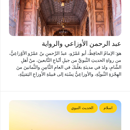
عبد الرحمن الأوزاعي والرواية
هوَ: الإمامُ الحافِظُ، أبو عَمْرُو، عبدُ الرَّحمنِ بنُ عمْرُو الأوْزاعِيُّ،
من رواةِ الحديثِ النَّبويِّ من جيلِ أتْباعِ التَّابعينَ، منْ أهلِ
الشَّامِ، ولدَ في مدينَةِ بعَلْبكَ في العامِ الثَّامِنِ والثَّمانينَ منَ
الهِجْرَةِ النَّبويَّةِ، والأوزاعِيُّ نِسْبَة إلى قبيلةِ الأوزاعِ اليَمَنِيَّةِ،
اسلام
الحديث النبوي