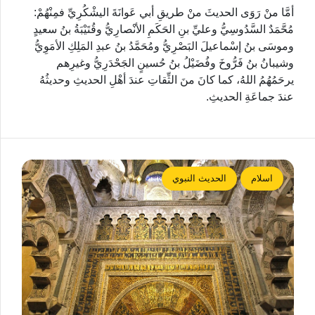
أمَّا منْ رَوَى الحديثَ منْ طريقِ أبي عَوانَةَ اليشْكُرِيِّ فمِنْهُمْ:
مُحَّمَدٌ السَّدُوسِيُّ وعليِّ بنِ الحَكَمِ الأنْصارِيُّ وقُتَيْبَةُ بنُ سعيدٍ
وموسَى بنُ إسْماعيلَ البَصْرِيُّ ومُحَمَّدُ بنُ عبدِ المَلِكِ الأمَوِيُّ
وشيبانُ بنُ فَرُّوخَ وفُضَيْلُ بنُ حُسينٍ الجَحْدَرِيُّ وغيرِهم
يرحَمُهُمُ اللهُ، كما كانَ منَ الثِّقاتِ عندَ أهْلِ الحديثِ وحديثُهُ
عندَ جماعَةِ الحديثِ.
اسلام
الحديث النبوي