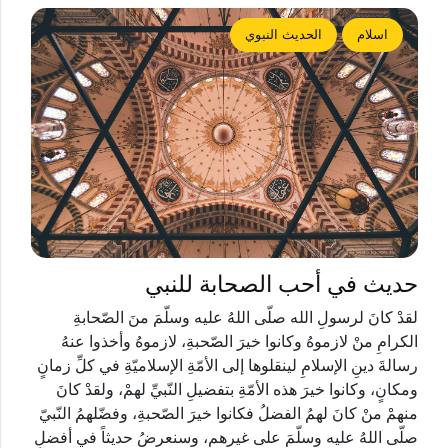
اسلام
الحديث النبوي
حديث في أحب الصحابة للنبي
لقدْ كانَ لرسولِ الله صلّى اللهُ عليه وسلّمَ منَ الصّحابةِ
الكرامِ منْ لازموهُ وكانوا خيرَ الصّحبةِ، لازموهُ وأخذوا عنهُ
رسالةَ دينِ الإسلامِ لينقلوها إلى الأمّةِ الإسلاميّةِ في كلِّ زمانٍ
ومكانٍ، وكانوا خيرَ هذه الأمّةِ بتفضيلِ النّبيِّ لهمْ، ولقدْ كانَ
منهمْ منْ كانَ لهمُ الفضلُ فكانوا خيرَ الصّحبةِ، وفضّلهمُ النّبيّ
صلّى اللهُ عليه وسلّمَ على غيرهم، وسنعرضُ حديثاً في أفضلِ