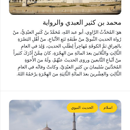
محمد بن كثير العبدي والرواية
هوَ: المُحَدِّثُ الرَّاوِي، أبو عبد اللهِ، مُحَمَّدُ بنُ كَثيرٍ العبْدِيُّ، منْ
رُواة الحديثِ النَّبويِّ منْ طَبَقَةِ تَبَعِ الأتْباعِ، منْ أهْلِ البَصْرَةِ
بالعِراقِ ثمَّ الكوفَةِ مُهاجِراً لِطَلَبِ الحديثِ، وُلِدَ في العامِ
الثَّالِثِ والثَّلاثينَ بعدَ المائَةِ منَ الهِجْرَةِ، كانَ مِمَّنْ أدْرَكَ كثيراً
منْ أتْباعِ التَّابعينَ وروَى الحديثَ عنْهُمْ، ولَهُ منَ الأُخوَةِ
المُحَدِّثينَ سُليمانَ بنِ كثيرٍ العبْدِيِّ، وكانتْ وفاتُه في العامِ
الثَّالِثِ والعِشْرينَ بعدَ المائَةِ الثَّانِيَةِ منَ الهِجْرَةِ يرْحَمُهُ اللهُ.
اسلام
الحديث النبوي