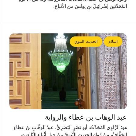
المُحَدِّثينَ إسْرائِيلَ بنِ يونُسَ منَ الأتْباعِ،
اسلام
الحديث النبوي
عبد الوهاب بن عطاء والرواية
هوَ: الرَّاوِي المُحَدِّثُ، أبو نَصْرٍ البَصْرِيُّ، عبدُ الوَهَّابِ بنُ عطاءٍ
الخَفَّافُ، منْ رُواةِ الحديثِ النَّبويِّ منْ جيلِ أتْباعِ التَّابعينَ،