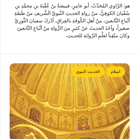
هو: الرَّاوي المُحَدِّثُ، أبو عامِرٍ، قبيصَةُ بنُ عُقْبَةَ بنِ محمَّدِ بنِ
سُفْيانَ الكوفِيُّ، منْ رواةِ الحديثِ النَّبويِّ الَشَّريفِ منْ طَبَقَةِ
أتْباعِ التَّابعينَ، منْ أهلِ الكُوفَةِ بالعِراقِ، أدْركَ سفيانَ الثَّورِيَّ
صغيراً، وأخَذَ الحديثَ عنْ كثيرٍ منَ الرُّواةِ منْ أتْباعِ التَّابعينَ
وكانَ متْقِناً لعلْمِ الرِّوايَةِ للحديثِ،
اسلام
الحديث النبوي