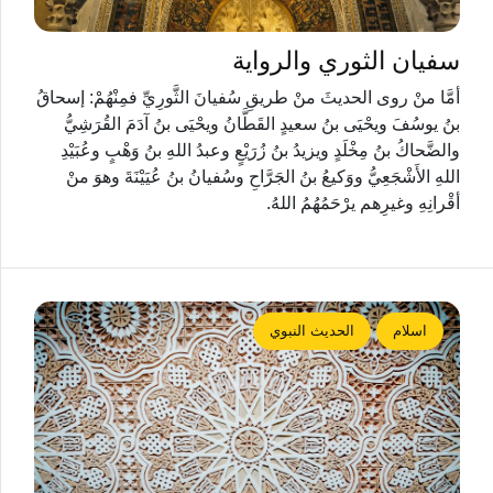
سفيان الثوري والرواية
أمَّا منْ روى الحديثَ منْ طريقِ سُفيانَ الثَّورِيِّ فمِنْهُمْ: إسحاقُ
بنُ يوسُفَ ويحْيَى بنُ سعيدٍ القَطَّانُ ويحْيَى بنُ آدَمَ القُرَشِيُّ
والضَّحاكُ بنُ مِخْلَدٍ ويزيدُ بنُ زُرَيْعٍ وعبدُ اللهِ بنُ وَهْبٍ وعُبَيْدِ
اللهِ الأَشْجَعِيُّ ووَكيعُ بنُ الجَرَّاحِ وسُفيانُ بنُ عُيَيْنَةَ وهوَ منْ
أقْرانِهِ وغيرِهم يرْحَمُهُمُ اللهُ.
اسلام
الحديث النبوي