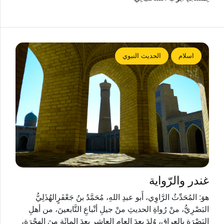
اسلام
الحديث النبوي
غندر والرّواية
هوَ: المُحَدِّثُ الرَّاوِي، أَبو عبدِ اللهِ، مُحَمَّدُ بنُ جَعْفَرٍالهُذَلِيُّ
البَصْرِيُّ، منْ رُواةِ الحديثِ منْ جيلِ أتْباعِ التَّابعينَ، من أهلِ
البَصْرَةِ بالعِراقِ، وُلِدَ بعدَ العامِ العاشِرِ بعدَ المائَةِ منَ الهِجْرَةِ،