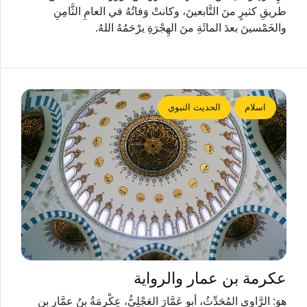
طريقِ كثيرٍ منَ التَّابعينَ، وكانتْ وَفاتُهُ في العامِ الثَّامِنِ
والخَمْسينَ بعدَ المائَةِ منَ الهِجْرَةِ يرْحَمُهُ اللهُ.
اسلام
الحديث النبوي
عكرمة بن عمار والرواية
هوَ: الرَّاوِي المُحَدِّثُ، أبو عَمَّارَ العَجْلِيُّ، عِكْرِمَةُ بنُ عمَّارِ بنِ