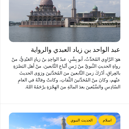
عبد الواحد بن زياد العبدي والرواية
هوَ: الرَّاوِي المُحَدِّثُ، أبو بِشْرٍ، عبدُ الواحِدِ بنُ زيادٍ العَبْدِيُّ، منْ
رواةِ الحديثِ النَّبويِّ منْ زَمنِ أتْباعِ التَّابعينَ، منْ أهل البَصْرَةِ
بالعِراقِ، أدْرَكَ زمنَ التَّابعينَ منَ المُحَدِّثينَ ورَوَى الحديثَ
عنْهم، وكانَ منْ المُحَدِّثينَ الثِّقاتِ، وكانتْ وفاتُهُ في العامِ
السّادِسِ والسَّبْعينَ بعدَ المائَةِ منَ الهِجْرَةِ يرْحَمُهُ اللهُ.
اسلام
الحديث النبوي