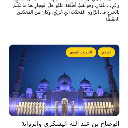
وعُرِفَ بغُنْدَرٍ، وهوَ لَقَبُ أطْلَقَهُ علَيْهِ أهلُ الحِجازِ بعدَ ما تَكَلَّمَ
بالجَرْحِ في الرَّاوِي المُحَدِّثُ ابنِ جُرَيْجٍ، وكانَ منَ المُحَدِّثينَ
الحَفَظَةِ
اسلام
الحديث النبوي
الوضاح بن عبد الله اليشكري والرواية