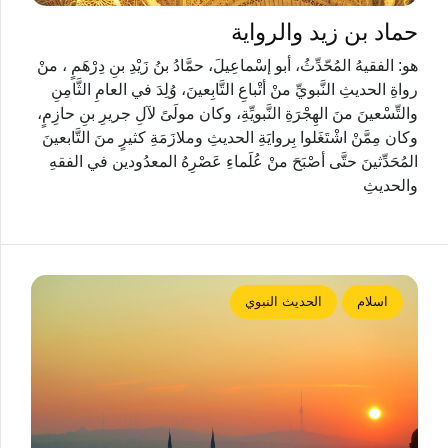
حماد بن زيد والرواية
هو: الفقيهُ المُحّدِّثُ، أبو إسْماعِيلَ، حمَّادُ بنُ زَيْدِ بنِ دِرْهَمٍ ، منْ
رواةِ الحديثِ النَّبويِّ منْ أتْباعِ التَّابِعينَ، وُلِدَ في العامِ الثَّامِنِ
والتِّسْعينَ منَ الهِجْرَةِ النَّبويِّةِ، وكان مولَىً لآلِ جريرِ بنِ حازِمٍ،
وكان مِمَّنْ اشْتَغَلوا بِروايَةِ الحديثِ وملازَمَةِ كثيرٍ منَ التَّابعينَ
المُحَدِّثينَ حتَّى أصْبَحَ منْ عُلَماءِ عَصْرِهُ المعدُودين في الفقهِ
والحديثِ
اسلام
الحديث النبوي