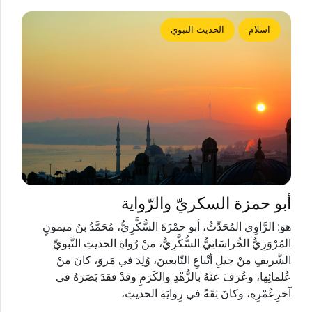
اسلام
الحديث النبوي
أبو حمزة السكريّ والرّواية
هوَ: الرَّاوِي المُحَدِّثُ، أبو حمْزَةَ السُّكَّرِيُّ، مُحَمَّدُ بنُ ميمونٍ
المُرْوَزِيُّ الخُراسَانِيُّ السُّكَّرِيُّ، منْ رُواةِ الحديثِ النَّبويِّ
الشَّريفِ منْ جيلِ أتْباعِ التّابعينَ، وُلِدَ في مَروَ، كانَ منْ
عُلمائِها، وعُرَفَ عنْهُ بالزُّهْدِ والكَرَمِ وقدْ فقدَ بَصَرَهُ في
آخرِعُمْرِهِ، وكانَ ثِقَةً في رِوايَةِ الحديثِ،