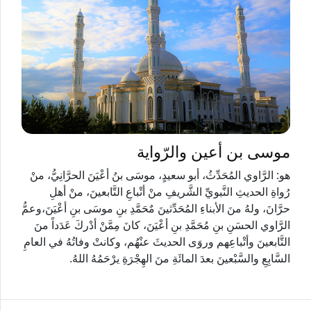
موسى بن أعين والرّواية
هو: الرَّاوي المُحَدِّثُ، أبو سعيدٍ، موسَى بنُ أعْيَنَ الحرَّانِيُّ، منْ
رُواةِ الحديثِ النَّبويِّ الشَّريفِ منْ أتْباعِ التَّابعينَ، منْ أهلِ
حرَّانَ، ولهُ منَ الأبناءِ المُحَدِّثينَ مٌحَمَّدِ بنِ موسَى بنِ أعْيَنَ،وعمُّ
الرَّاوي الحسَنِ بنِ مُحَمَّدِ بنِ أعْيَنَ، كانَ مِمَّنْ أدْركَ عَدَداً منَ
التَّابعينَ وأتْباعِهم وروَى الحديثَ عنْهُم، وكانتْ وفاتُهُ في العامِ
السَّابِعِ والسَّبْعينَ بعدَ المائَةِ منَ الهِجْرَةِ يرْحَمُهُ اللهُ.