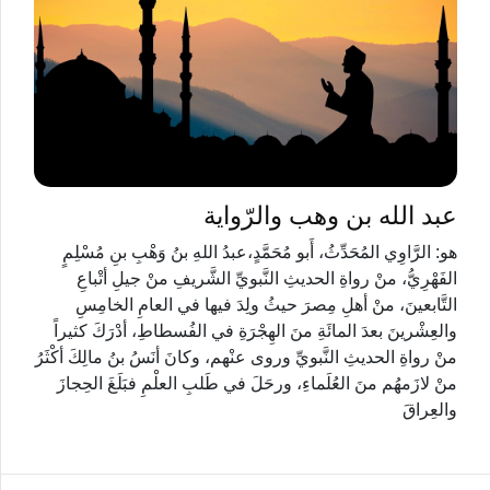
عبد الله بن وهب والرّواية
هو: الرَّاوِي المُحَدِّثُ، أَبو مُحَمَّدٍ،عبدُ اللهِ بنُ وَهْبِ بنِ مُسْلِمٍ
الفَهْرِيُّ، منْ رواةِ الحديثِ النَّبويِّ الشَّريفِ منْ جيلِ أتْباعِ
التَّابعينَ، منْ أهلِ مِصرَ حيثُ ولِدَ فيها في العامِ الخامِسِ
والعِشْرينَ بعدَ المائَةِ منَ الهِجْرَةِ في الفُسطاطِ، أدْرَكَ كثيراً
منْ رواةِ الحديثِ النَّبويِّ وروى عنْهم، وكانَ أنَسُ بنُ مالِكَ أكْثَرُ
منْ لازَمهُم منَ العُلَماءِ، ورحَلَ في طَلبِ العلْمِ فبَلَغَ الحِجازَ
والعِراقَ