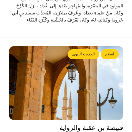
المولودِ في البَصْرَةِ، والمُهاجِرِ بعْدَها إلى بغْدادَ ، نزَلَ الكَرْخَ
وكانَ منْ علماءِ بغدَادَ، وعُرِفَ بملازَمَةِ المُحَدِّثِ سعيدِ بنِ أبي
عَروبَةَ وكتابَتِهِ لهُ، وكانَ يُعْرَفُ بالخَشْيَةِ وكَثْرَةِ البُكاءِ
اسلام
الحديث النبوي
قبيصة بن عقبة والرواية