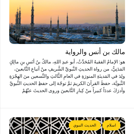
مالك بن أنس والرواية
هو: الإمامُ الفقيهُ المُحَدِّثُ، أبو عبدِ اللهِ، مالكُ بنُ أنَسِ بنِ مالِكٍ
المَدَنِيُّ، من رواة الحديثِ النَّبويِّ الشَّريفِ منْ أتباعِ التَّابعينَ،
ولِدَ في المَدينَةِ المنورَةِ في العامِ الثَّالثِ والتِّسعين منَ الهِجْرَةِ
النَّبويَّة، حفظَ القرآنَ الكريمَ ثمَّ توجّهَ إلى حفظِ الحديثِ النَّبويَّ
وأدرَكَ عددَاً كبيراً منْ كِبارِ التَّابعينَ وروى الحديثَ عنْهُمْ
اسلام
الحديث النبوي