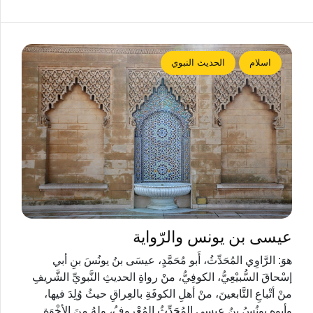
اسلام
الحديث النبوي
عيسى بن يونس والرّواية
هوَ: الرَّاوِي المُحَدِّثُ، أَبو مُحَمَّدٍ، عيسَى بنُ يونُسَ بنِ أبي
إسْحاقَ السُّبيْعِيُّ، الكوفِيُّ، منْ رواةِ الحديثِ النَّبويِّ الشَّريفِ
منْ أتْباعِ التَّابعينَ، منْ أهلِ الكوفَةِ بالعِراقِ حيثُ وُلِدَ فيها،
وأبوه يونُسُ بنُ عيسى المُحَدِّثُ المُعْروفُ، ولهُ منَ الأخْوَةِ