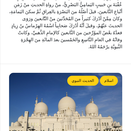
عُقْبَةَ بنِ حَبيبٍ اليَمامِيُّ البَصْرِيُّ، منْ رواةِ الحديثِ منْ زَمَنِ
أتْباعِ التَّابعينَ، قيلَ أصْلُهُ منَ البَصْرَةِ بالعِراقِ ثُمَّ سكنَ اليَمامَةِ،
وكانَ مِمَّنْ أدْرَكَ كثيراً منَ المُحَدِّثينَ منْ التّّابعينَ ورَوَى
الحديثَ عنْهُمْ، وقيلَ أنَّهُ أدْرَكَ صَحابِياً اسْمُهُ الهِرْماسُ بنُ زِيادٍ
فعدَّهُ بعْضُ المؤَرِّخينَ منَ التَّابعينَ كالإمامِ الذَّهبيِّ، وكانتْ
وفاتُهُ في العامِ التَّاسِعِ والخَمْسينَ بعدَ المائَةِ منَ الهِجْرَةِ
النَّبويَّةِ يرْحَمُهُ اللهُ.
اسلام
الحديث النبوي