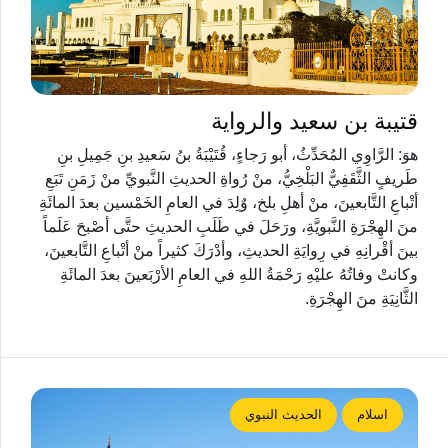
قتيبة بن سعيد والرواية
هوَ: الرَّاوِي المُحَدِّثُ، أبو رَجاءٍ، قُتَيْبَةُ بنُ سَعيدِ بنِ جَمِيلِ بنِ
طَريفٍ الثَّقَفِيٌّ البَلْخِيُّ، منْ رُواةِ الحديثِ النَّبويِّ منْ زَمَنِ تَبَعِ
أتْباعِ التَّابعينَ، منْ أهلِ بلخ، وٌلِدَ في العامِ الخَمْسين بعدَ المائَةِ
منَ الهِجْرَةِ النَّبويَّةِ، ورَحَلَ في طَلَبِ الحديثِ حتَّى أصْبحَ عَلَماً
بينَ أقْرانِهِ في رِوايَةِ الحديثِ، وأدْرَكَ كثيراً منْ أتْباعِ التَّابعينَ،
وكانتْ وفاتُهُ عليْهِ رَحْمَةُ اللهِ في العامِ الأرْبَعينَ بعدَ المائَةِ
الثَّانِيَةِ منَ الهِجْرَةِ.
اسلام
الحديث النبوي