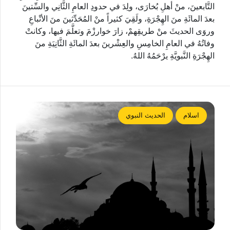
التَّابعينَ، منْ أهلِ بُخارَى، ولِدَ في حدودِ العامِ الثَّانِي والسِّتينَ
بعدَ المائَةِ منَ الهِجْرَةِ، ولَقِيَ كثيراً منْ المُحَدِّثينَ منَ الأتْباعِ
وروَى الحديثَ منْ طريقِهمْ، زارَ خوارزْمَ وتعلَّمَ فيها، وكانتْ
وفاتُهُ في العامِ الخامِسِ والعِشْرينَ بعدَ المائَةِ الثَّانِيَةِ منَ
الهِجْرَةِ النَّبويَّةِ يرْحَمُهُ اللهُ.
اسلام
الحديث النبوي