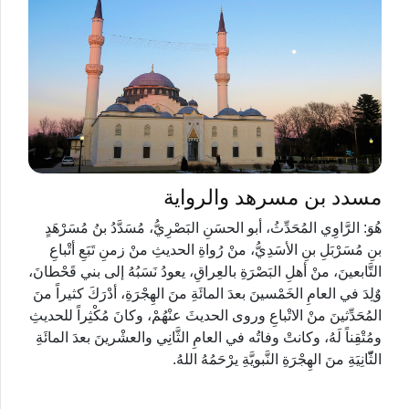
مسدد بن مسرهد والرواية
هُوَ: الرَّاوِي المُحَدِّثُ، أبو الحسَنِ البَصْرِيُّ، مُسَدَّدُ بنُ مُسَرْهَدٍ
بنِ مُسَرْبَلِ بنِ الأسَدِيُّ، منْ رُواةِ الحديثِ منْ زمنِ تَبَعِ أتْباعِ
التَّابعينَ، منْ أهلِ البَصْرَةِ بالعِراقِ، يعودُ نَسَبُهُ إلى بني قَحْطانَ،
وٌلِدَ في العامِ الخَمْسينَ بعدَ المائَةِ منَ الهِجْرَةِ، أدْرَكَ كثيراً منَ
المُحَدِّثينَ منْ الاتْباعِ وروى الحديثَ عنْهُمْ، وكانَ مُكْثِراً للحديثِ
ومُتْقِناً لَهُ، وكانتْ وفاتُه في العامِ الثَّانِي والعشْرينَ بعدَ المائَةِ
الثّّانِيَةِ منَ الهِجْرَةِ النَّبويَّةِ يرْحَمُهُ اللهُ.