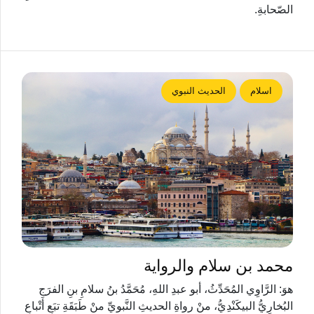
الصّحابةِ.
اسلام
الحديث النبوي
محمد بن سلام والرواية
هوَ: الرَّاوِي المُحَدِّثُ، أبو عبدِ اللهِ، مُحَمَّدُ بنُ سلامِ بنِ الفرَجِ
البُخارِيُّ البيكَنْدِيُّ، منْ رواةِ الحديثِ النَّبويِّ منْ طَبَقَةِ تبَعِ أتْباعِ