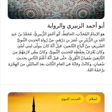
أبو أحمد الزبيري والرواية
هوَ الإمامُ المُحَدِّثِ، الحافِظُ، أبُو أحْمَدٍ الزُّبيرِيُّ، مُحَمَّدُ بنُ عبدِ
اللهِ بنِ الزُّبَيْرِ بنِ عُمَرَ بنِ دِرْهَمٍ، منْ رُواةِ الحديثِ النَّبويِّ
الشّريفِ منْ أتْباعِ التَّابعينَ، قيلَ أنَّهُ كانَ مولّى لبني أسْدٍ،
وكانَ يُعْرَفُ بِحِفْظِهِ للحديثِ النَّبويِّ، وكانّ مِمَّن لازَمَهُمْ منَ
التَّابِعينَ سُفيانُ الثَّوْرِيُّ، حتَّى قيلَ أنَّهُ أعْلَمُ النَّاسِ بحديثِ
سُفيانٍ، وكانّتْ وفاتُهُ في العامِ الثَّالِثِ بعدَ المائَتَيْنِ منَ الهِجْرَةِ
يرْحَمُهُ اللهُ.
اسلام
الحديث النبوي