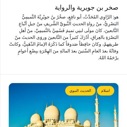
صخر بن جويرية والرواية
هو: الرَّاوِي المُحَدِّثُ، أبو نافِعٍ، صخْرُ بنُ جويْرِيَّةَ التَّميمِيُّ
البَصْرِيُّ، منْ رواةِ الحديثِ النَّبويِّ الشَّريفِ منْ جيلِ أتْباعِ
التَّابعينَ، كانَ مولَى لبنِي تميمَ فَسُمِيَّ بالتَّميمِيِّ، منْ أهلِ
البَصْرَةِ بالعِراقِ، أدْرَكَ كثيراً منَ التَّابعينَ وروَى الحديثَ منْ
طريقِهمْ، وكانَ حافِظاً صَدوقاً كما ذَكَرَهُ الإمامُ الذّهَبِيُّ، وكانتْ
وفاتُهُ بعدَ العامِ السِّتينَ بعدَ المائَةِ منَ الهِجْرَةِ ببِضْعِ أعوامٍ
يرْحَمُهُ اللهُ.
اسلام
الحديث النبوي