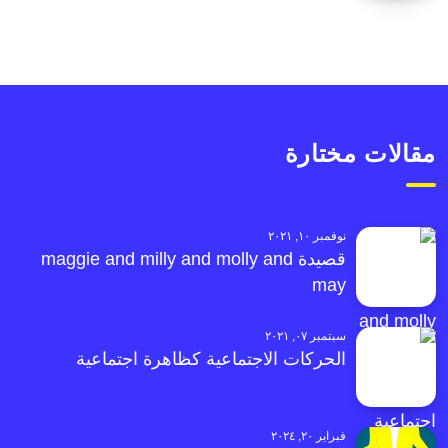
مقالات مختارة
نوفمبر ١٠, ٢٠٢١
قصيدة maggie and milly and molly and
may
سبتمبر ٠٧, ٢٠٢١
الحركات الاجتماعية كظاهرة اجتماعية
فبراير ٢٠, ٢٠٢٤