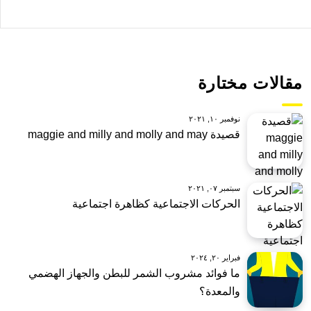
مقالات مختارة
نوفمبر ١٠, ٢٠٢١
قصيدة maggie and milly and molly and may
سبتمبر ٠٧, ٢٠٢١
الحركات الاجتماعية كظاهرة اجتماعية
فبراير ٢٠, ٢٠٢٤
ما فوائد مشروب الشمر للبطن والجهاز الهضمي
والمعدة؟