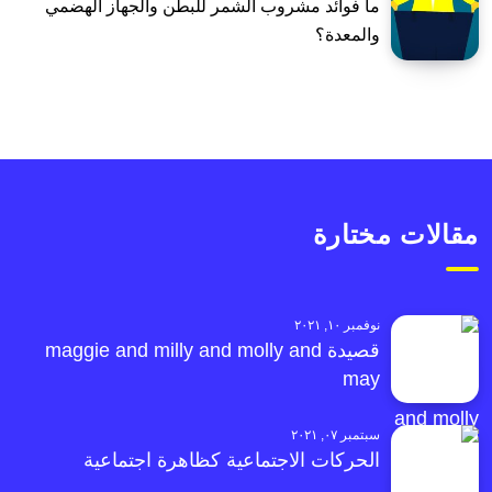
ما فوائد مشروب الشمر للبطن والجهاز الهضمي
والمعدة؟
مقالات مختارة
نوفمبر ١٠, ٢٠٢١
قصيدة maggie and milly and molly and
may
سبتمبر ٠٧, ٢٠٢١
الحركات الاجتماعية كظاهرة اجتماعية