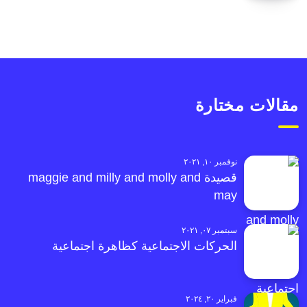
مقالات مختارة
نوفمبر ١٠, ٢٠٢١
قصيدة maggie and milly and molly and
may
سبتمبر ٠٧, ٢٠٢١
الحركات الاجتماعية كظاهرة اجتماعية
فبراير ٢٠, ٢٠٢٤