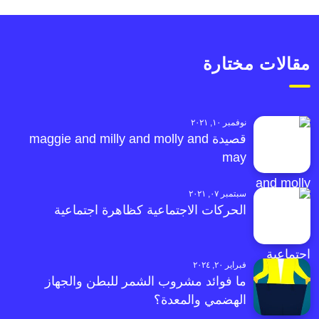
مقالات مختارة
نوفمبر ١٠, ٢٠٢١
قصيدة maggie and milly and molly and
may
سبتمبر ٠٧, ٢٠٢١
الحركات الاجتماعية كظاهرة اجتماعية
فبراير ٢٠, ٢٠٢٤
ما فوائد مشروب الشمر للبطن والجهاز
الهضمي والمعدة؟