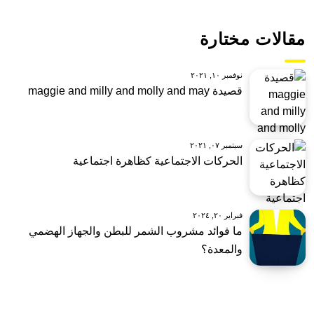
مقالات مختارة
نوفمبر ١٠, ٢٠٢١
قصيدة maggie and milly and molly and may
سبتمبر ٠٧, ٢٠٢١
الحركات الاجتماعية كظاهرة اجتماعية
فبراير ٢٠, ٢٠٢٤
ما فوائد مشروب الشمر للبطن والجهاز الهضمي
والمعدة؟