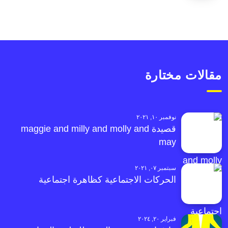
مقالات مختارة
نوفمبر ١٠, ٢٠٢١
قصيدة maggie and milly and molly and
may
سبتمبر ٠٧, ٢٠٢١
الحركات الاجتماعية كظاهرة اجتماعية
فبراير ٢٠, ٢٠٢٤