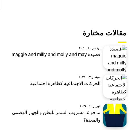
مقالات مختارة
نوفمبر ١٠, ٢٠٢١
قصيدة maggie and milly and molly and may
سبتمبر ٠٧, ٢٠٢١
الحركات الاجتماعية كظاهرة اجتماعية
فبراير ٢٠, ٢٠٢٤
ما فوائد مشروب الشمر للبطن والجهاز الهضمي
والمعدة؟