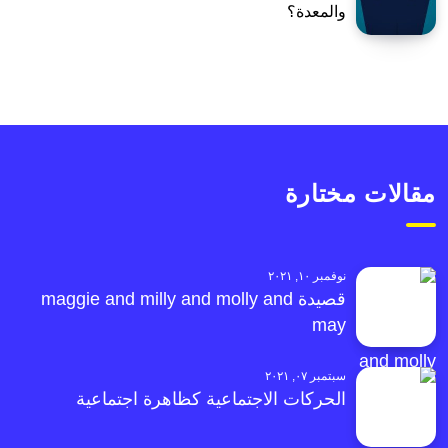
والمعدة؟
مقالات مختارة
نوفمبر ١٠, ٢٠٢١
قصيدة maggie and milly and molly and
may
سبتمبر ٠٧, ٢٠٢١
الحركات الاجتماعية كظاهرة اجتماعية