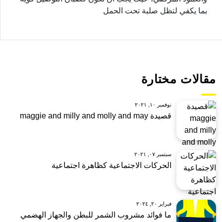
بما يكفي لتظل صلبة تحت الحمل
مقالات مختارة
نوفمبر ١٠, ٢٠٢١
قصيدة maggie and milly and molly and may
سبتمبر ٠٧, ٢٠٢١
الحركات الاجتماعية كظاهرة اجتماعية
فبراير ٢٠, ٢٠٢٤
ما فوائد مشروب الشمر للبطن والجهاز الهضمي