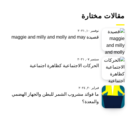
مقالات مختارة
نوفمبر ١٠, ٢٠٢١
قصيدة maggie and milly and molly and may
سبتمبر ٠٧, ٢٠٢١
الحركات الاجتماعية كظاهرة اجتماعية
فبراير ٢٠, ٢٠٢٤
ما فوائد مشروب الشمر للبطن والجهاز الهضمي
والمعدة؟