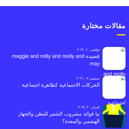
مقالات مختارة
نوفمبر ١٠, ٢٠٢١
قصيدة maggie and milly and molly and
may
سبتمبر ٠٧, ٢٠٢١
الحركات الاجتماعية كظاهرة اجتماعية
فبراير ٢٠, ٢٠٢٤
ما فوائد مشروب الشمر للبطن والجهاز
الهضمي والمعدة؟