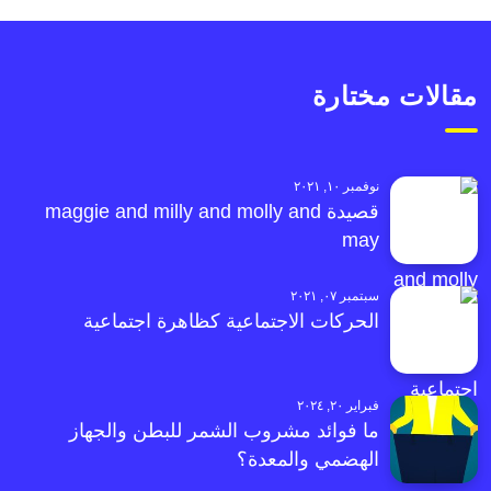
مقالات مختارة
نوفمبر ١٠, ٢٠٢١
قصيدة maggie and milly and molly and
may
سبتمبر ٠٧, ٢٠٢١
الحركات الاجتماعية كظاهرة اجتماعية
فبراير ٢٠, ٢٠٢٤
ما فوائد مشروب الشمر للبطن والجهاز
الهضمي والمعدة؟