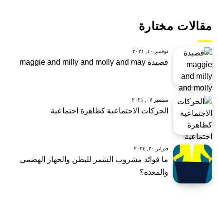
مقالات مختارة
نوفمبر ١٠, ٢٠٢١
قصيدة maggie and milly and molly and may
سبتمبر ٠٧, ٢٠٢١
الحركات الاجتماعية كظاهرة اجتماعية
فبراير ٢٠, ٢٠٢٤
ما فوائد مشروب الشمر للبطن والجهاز الهضمي
والمعدة؟