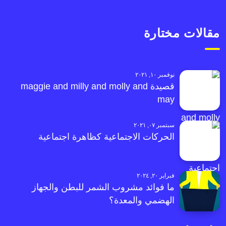
مقالات مختارة
نوفمبر ١٠, ٢٠٢١
قصيدة maggie and milly and molly and
may
سبتمبر ٠٧, ٢٠٢١
الحركات الاجتماعية كظاهرة اجتماعية
فبراير ٢٠, ٢٠٢٤
ما فوائد مشروب الشمر للبطن والجهاز
الهضمي والمعدة؟