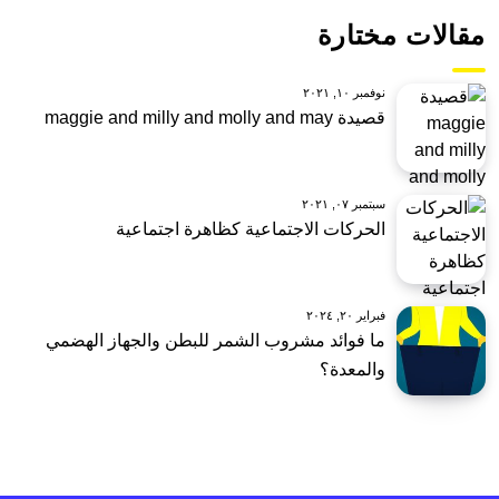
مقالات مختارة
نوفمبر ١٠, ٢٠٢١
قصيدة maggie and milly and molly and may
سبتمبر ٠٧, ٢٠٢١
الحركات الاجتماعية كظاهرة اجتماعية
فبراير ٢٠, ٢٠٢٤
ما فوائد مشروب الشمر للبطن والجهاز الهضمي
والمعدة؟