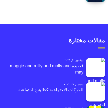
مقالات مختارة
نوفمبر ١٠, ٢٠٢١
قصيدة maggie and milly and molly and
may
سبتمبر ٠٧, ٢٠٢١
الحركات الاجتماعية كظاهرة اجتماعية