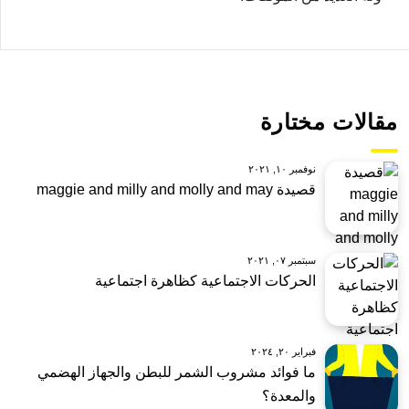
مقالات مختارة
نوفمبر ١٠, ٢٠٢١
قصيدة maggie and milly and molly and may
سبتمبر ٠٧, ٢٠٢١
الحركات الاجتماعية كظاهرة اجتماعية
فبراير ٢٠, ٢٠٢٤
ما فوائد مشروب الشمر للبطن والجهاز الهضمي
والمعدة؟