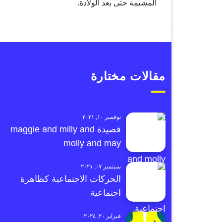
المشيمة حتى بعد الولادة.
مقالات مختارة
نوفمبر ١٠, ٢٠٢١
قصيدة maggie and milly and
molly and may
سبتمبر ٠٧, ٢٠٢١
الحركات الاجتماعية كظاهرة
اجتماعية
فبراير ٢٠, ٢٠٢٤