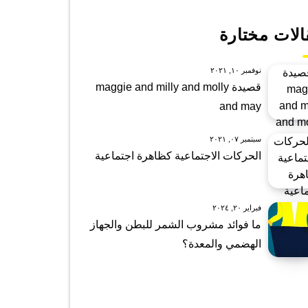
الات مختارة
نوفمبر ١٠, ٢٠٢١
قصيدة maggie and milly and molly
and may
سبتمبر ٠٧, ٢٠٢١
الحركات الاجتماعية كظاهرة اجتماعية
فبراير ٢٠, ٢٠٢٤
ما فوائد مشروب الشمر للبطن والجهاز
الهضمي والمعدة؟