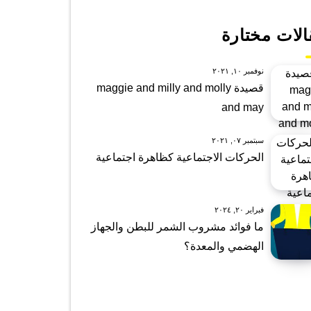
الات مختارة
نوفمبر ١٠, ٢٠٢١
قصيدة maggie and milly and molly
and may
سبتمبر ٠٧, ٢٠٢١
الحركات الاجتماعية كظاهرة اجتماعية
فبراير ٢٠, ٢٠٢٤
ما فوائد مشروب الشمر للبطن والجهاز
الهضمي والمعدة؟