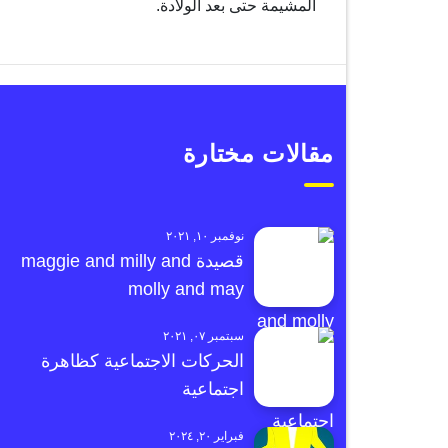
المشيمة حتى بعد الولادة.
مقالات مختارة
نوفمبر ١٠, ٢٠٢١
قصيدة maggie and milly and
molly and may
سبتمبر ٠٧, ٢٠٢١
الحركات الاجتماعية كظاهرة
اجتماعية
فبراير ٢٠, ٢٠٢٤