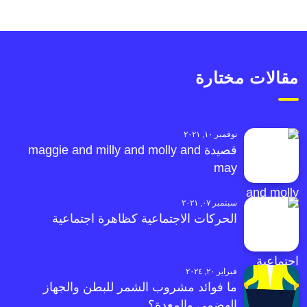
مقالات مختارة
نوفمبر ١٠, ٢٠٢١
قصيدة maggie and milly and molly and
may
سبتمبر ٠٧, ٢٠٢١
الحركات الاجتماعية كظاهرة اجتماعية
فبراير ٢٠, ٢٠٢٤
ما فوائد مشروب الشمر للبطن والجهاز
الهضمي والمعدة؟