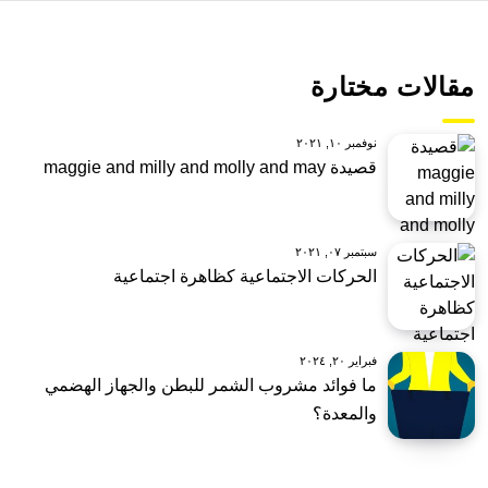
مقالات مختارة
نوفمبر ١٠, ٢٠٢١
قصيدة maggie and milly and molly and may
سبتمبر ٠٧, ٢٠٢١
الحركات الاجتماعية كظاهرة اجتماعية
فبراير ٢٠, ٢٠٢٤
ما فوائد مشروب الشمر للبطن والجهاز الهضمي
والمعدة؟