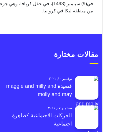
في(9) سبتمبر (1493)، في حقل كربافا، وهي جزء
من منطقة ليكا في كرواتيا.
مقالات مختارة
نوفمبر ١٠, ٢٠٢١
قصيدة maggie and milly and
molly and may
سبتمبر ٠٧, ٢٠٢١
الحركات الاجتماعية كظاهرة
اجتماعية