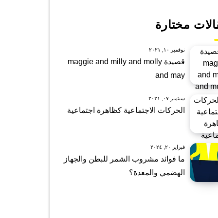
الات مختارة
نوفمبر ١٠, ٢٠٢١
قصيدة maggie and milly and molly
and may
سبتمبر ٠٧, ٢٠٢١
الحركات الاجتماعية كظاهرة اجتماعية
فبراير ٢٠, ٢٠٢٤
ما فوائد مشروب الشمر للبطن والجهاز
الهضمي والمعدة؟